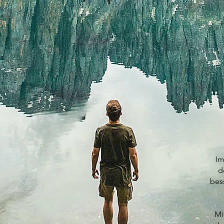
Im
d
bes
Mi