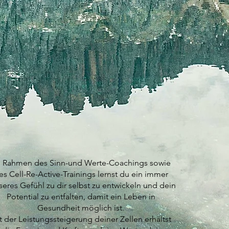
 Rahmen des Sinn-und Werte-Coachings sowie
es Cell-Re-Active-Trainings lernst du ein immer
seres Gefühl zu dir selbst zu entwickeln und dein
Potential zu entfalten, damit ein Leben in
Gesundheit möglich ist.
t der Leistungssteigerung deiner Zellen erhältst